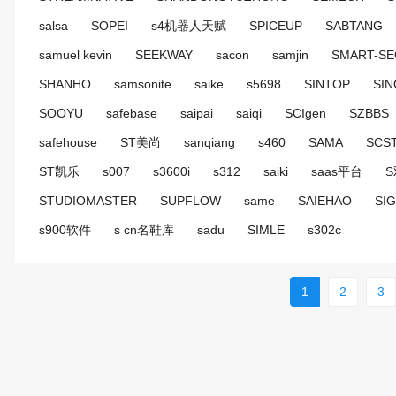
salsa
SOPEI
s4机器人天赋
SPICEUP
SABTANG
samuel kevin
SEEKWAY
sacon
samjin
SMART-SE
SHANHO
samsonite
saike
s5698
SINTOP
SIN
SOOYU
safebase
saipai
saiqi
SCIgen
SZBBS
safehouse
ST美尚
sanqiang
s460
SAMA
SCS
ST凯乐
s007
s3600i
s312
saiki
saas平台
STUDIOMASTER
SUPFLOW
same
SAIEHAO
SIG
s900软件
s cn名鞋库
sadu
SIMLE
s302c
1
2
3