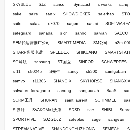
SKYBLUE
SJZ
sancor
Synacast
s works
sanq
sake
saire
san x
SHOWDICKER
saierhao
STO
saifei
salala
s7070
sagem
sacmi
SOFTWARE
safeguard
sanada
s cn
sanho
saivian
SAECO
SEM代运营推广公司
SMART MEDIA
SM公司
s2m-00
SHARP客服电话
SPEEDEX
SHIKUANG
SMARTSTAT
SO导航
sansung
ST国医
SINFOR
SCHWEPPES
s-11
s5024p
S先生
sancy
s5300
saintgobain
samvo
s11306
SHANG XI
SKYHORSE
SHANGXI
salvatore ferragamo
sanong
sanguosah
SaaS
sa
SCRM工具
SHURAN
saint laurent
SCHIMMEL
sa
SI设计
SVAKOM司沃康
SDSD
sae
SHIBI
Sunra
SPORTFIVE
SJZGDJZ
safeplus
sage
sangean
STREAMNATIVE
SHANDONGYUZHONG
SEMECH
S