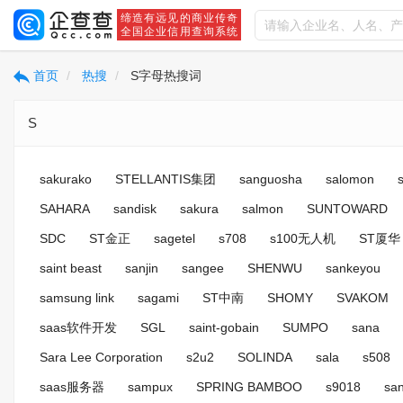
缔造有远见的商业传奇
全国企业信用查询系统
首页
热搜
S字母热搜词
S
sakurako
STELLANTIS集团
sanguosha
salomon
SAHARA
sandisk
sakura
salmon
SUNTOWARD
SDC
ST金正
sagetel
s708
s100无人机
ST厦华
saint beast
sanjin
sangee
SHENWU
sankeyou
samsung link
sagami
ST中南
SHOMY
SVAKOM
saas软件开发
SGL
saint-gobain
SUMPO
sana
Sara Lee Corporation
s2u2
SOLINDA
sala
s508
saas服务器
sampux
SPRING BAMBOO
s9018
sa