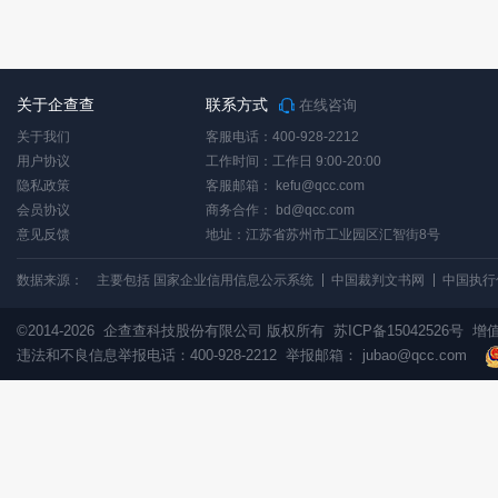
关于企查查
联系方式
在线咨询
关于我们
客服电话：400-928-2212
用户协议
工作时间：工作日 9:00-20:00
隐私政策
客服邮箱：
kefu@qcc.com
会员协议
商务合作：
bd@qcc.com
意见反馈
地址：江苏省苏州市工业园区汇智街8号
数据来源：
主要包括 国家企业信用信息公示系统
中国裁判文书网
中国执行
©2014-2026
企查查科技股份有限公司 版权所有
苏ICP备15042526号
增值
违法和不良信息举报电话：400-928-2212 举报邮箱：
jubao@qcc.com