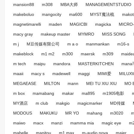
mansion88
m308
MBA大师
MANAGEMENTSTUDIO
makeboluo
mangocity
ma600
MYST魔法梳
makot
magnetimarelli
maden
MAGICBI
magicka
MICRO
macy gray
makeup master
MYMRO
MISS SONG
m j
M豆传媒有限公司
m a o
manmankan
m16-s
makeblock
m1 m2
m300
maersk
m309
maide
m tech
maipu
mandora
MASTERKITCHEN
mana
maaii
macy s
madewell
maggi
MIMI爱
MILUX
MEGAEASE
MILTON
mann
MEI TU XIU XIU
MO 
m box
mamabang
makar
ma895
m1905电影
MY酒店
m club
makgio
magicmarker
MD传媒
MODOUS
MAKUKU
MR YO
mahang
m3020
m
maiwo
macx
manzi
mamma mia
magic eye
m
mabelle
manitou
m1 max
m-audio nova
maier