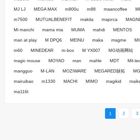
MJ LJ
MEGA MAX
m800u
m88
maancoffee
M
m7500
MUTUALBENEFIT
makita
majorca
MAGN
Mi manchi
mama mia
MUMA
mahdi
MENTOS
man at play
M DPQ6
MEINU
maka
magme
MI
m60
MINEDEAR
m-box
M YX007
MG动画网站
magic mouse
MOYAO
man
mahle
MDT
Mil-te
mangguo
M-LAN
MOZIWARE
MEGARED脉拓
M
mairuibao
m1330
MACHI
MIMO
magikid
maik
ma116t
1
2
3