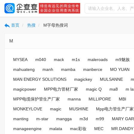
缔造有远见的商业传奇
全国企业信用查询系统
首页
热搜
M字母热搜词
M
MYSEA
m040
mack
m1s
maleroads
m9魅族
mahuateng
manh
mamba
manberce
MO YUAN
MAN ENERGY SOLUTIONS
magickey
MULSANNE
m
magicpower
MPP电力管材厂家
magic Q
ma8
m la
MPP电缆保护管生产厂家
manna
MILLIPORE
MBI
MONKEYLOVE
magic
MUSHINE
Mpp电力管生产厂家
manting
m-star
mangga
m3d
m99
MARY GA
manageengine
malata
mac彩妆
MEC
MR.DANDY