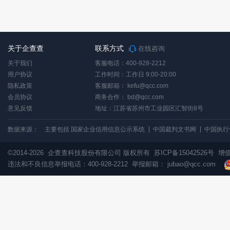
关于企查查
联系方式
在线咨询
关于我们
客服电话：400-928-2212
用户协议
工作时间：工作日 9:00-20:00
隐私政策
客服邮箱：
kefu@qcc.com
会员协议
商务合作：
bd@qcc.com
意见反馈
地址：江苏省苏州市工业园区汇智街8号
数据来源：
主要包括 国家企业信用信息公示系统
中国裁判文书网
中国执行
©2014-2026
企查查科技股份有限公司 版权所有
苏ICP备15042526号
增值
违法和不良信息举报电话：400-928-2212 举报邮箱：
jubao@qcc.com