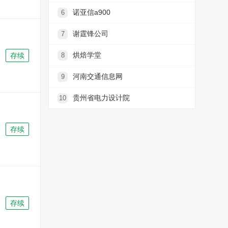
诺亚信a900
6
谢霆锋公司
7
烘焙学堂
8
存续
河南交通信息网
9
贵州省电力设计院
10
存续
存续