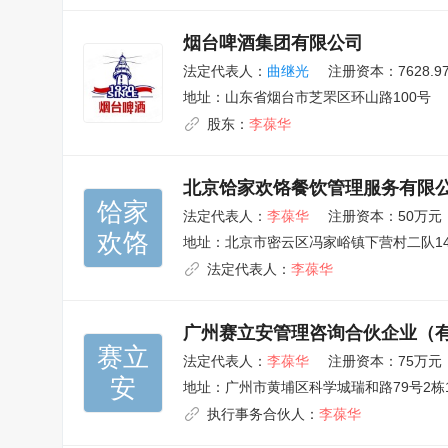
烟台啤酒集团有限公司
法定代表人：
曲继光
注册资本：7628.9
地址：
山东省烟台市芝罘区环山路100号
股东：
李葆华
北京饸家欢饹餐饮管理服务有限
饸家

法定代表人：
李葆华
注册资本：50万元
欢饹
地址：
北京市密云区冯家峪镇下营村二队14
法定代表人：
李葆华
广州赛立安管理咨询合伙企业（
赛立

法定代表人：
李葆华
注册资本：75万元
安
地址：
广州市黄埔区科学城瑞和路79号2栋13
执行事务合伙人：
李葆华