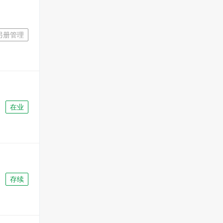
另册管理
在业
存续