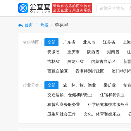
缔造有远见的商业传奇
全国企业信用查询系统
李葆华
首页
热搜
省份地区：
全部
广东省
北京市
江苏省
上海
安徽省
重庆市
陕西省
湖南省
辽
吉林省
黑龙江省
内蒙古自治区
新
西藏自治区
香港特别行政区
澳门特别
行业分类：
全部
农、林、牧、渔业
采矿业
制
交通运输、仓储和邮政业
住宿和餐饮业
租赁和商务服务业
科学研究和技术服务业
卫生和社会工作
文化、体育和娱乐业