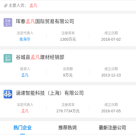
主要人员：
孟凡
珲春
孟凡
国际贸易有限公司
珲春

孟凡
法定代表人
注册资本
成立日期
侯海华
1300万元
2018-07-02
谷城县
孟凡
建材经销部
孟凡

建材
投资人
出资额
成立日期
孟凡
8万元
2013-12-23
涵速智能科技（上海）有限公司
法定代表人
注册资本
成立日期
孟凡
279.7734万元
2016-07-05
热门企业
推荐热词
最新注册公司