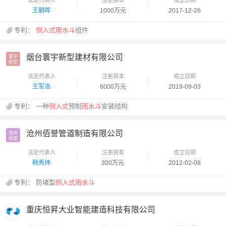
王朝晖
1000万元
2017-12-26
专利：
侧入式雨水斗
组件
烟台寰宇新型建材有限公司
寰宇

新型
法定代表人
注册资本
成立日期
王军浩
6000万元
2019-09-03
专利：
一种
侧入式
预制
雨水斗
安装结构
沧州佰誉管道制造有限公司
沧州

佰誉
法定代表人
注册资本
成立日期
韩秀炜
300万元
2012-02-08
专利：
防堵型
侧入式雨水斗
重庆恒昇大业智能建造科技有限公司