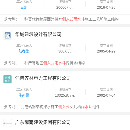
法定代表人
注册资本
成立日期
吕剑
20000万元
2016-07-25
专利：
一种替代传统屋面外排水
侧入式雨水斗
施工工艺和施工结构
华域建筑设计有限公司
法定代表人
注册资本
成立日期
陆春生
300万元
2005-04-29
专利：
一种严寒地区
侧入式雨水斗
内排水结构
淄博齐林电力工程有限公司
齐林

电力
法定代表人
注册资本
成立日期
牛丙震
13325.8万元
2002-07-04
专利：
变电站钢结构排水施工
侧入式
女儿墙
雨水斗
组件
广东耀南建设集团有限公司