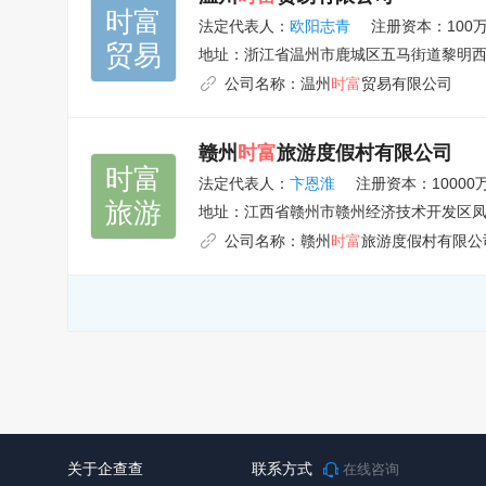
时富

法定代表人：
欧阳志青
注册资本：100
贸易
地址：
浙江省温州市鹿城区五马街道黎明西路3
公司名称：
温州
时富
贸易有限公司
赣州
时富
旅游度假村有限公司
时富

法定代表人：
卞恩淮
注册资本：10000
旅游
地址：
江西省赣州市赣州经济技术开发区凤
公司名称：
赣州
时富
旅游度假村有限公
关于企查查
联系方式
在线咨询