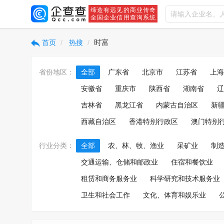
缔造有远见的商业传奇
全国企业信用查询系统
时富
首页
热搜
省份地区：
全部
广东省
北京市
江苏省
上海
安徽省
重庆市
陕西省
湖南省
辽
吉林省
黑龙江省
内蒙古自治区
新
西藏自治区
香港特别行政区
澳门特别
行业分类：
全部
农、林、牧、渔业
采矿业
制
交通运输、仓储和邮政业
住宿和餐饮业
租赁和商务服务业
科学研究和技术服务业
卫生和社会工作
文化、体育和娱乐业