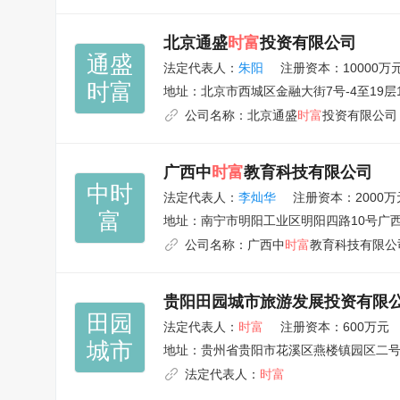
北京通盛
时富
投资有限公司
通盛

法定代表人：
朱阳
注册资本：10000万
时富
地址：
北京市西城区金融大街7号-4至19层1
公司名称：
北京通盛
时富
投资有限公司
广西中
时富
教育科技有限公司
中时

法定代表人：
李灿华
注册资本：2000万
富
地址：
南宁市明阳工业区明阳四路10号广西
公司名称：
广西中
时富
教育科技有限公
贵阳田园城市旅游发展投资有限
田园

法定代表人：
时富
注册资本：600万元
城市
地址：
贵州省贵阳市花溪区燕楼镇园区二
法定代表人：
时富