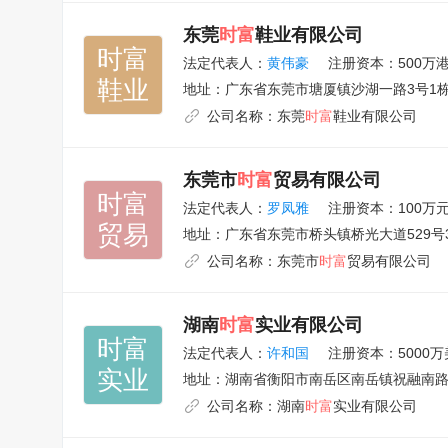
东莞
时富
鞋业有限公司
时富

法定代表人：
黄伟豪
注册资本：500万
鞋业
地址：
广东省东莞市塘厦镇沙湖一路3号1栋
公司名称：
东莞
时富
鞋业有限公司
东莞市
时富
贸易有限公司
时富

法定代表人：
罗凤雅
注册资本：100万
贸易
地址：
广东省东莞市桥头镇桥光大道529号3
公司名称：
东莞市
时富
贸易有限公司
湖南
时富
实业有限公司
时富

法定代表人：
许和国
注册资本：5000万
实业
地址：
湖南省衡阳市南岳区南岳镇祝融南路兴
公司名称：
湖南
时富
实业有限公司