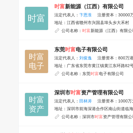
时富
新能源（江西）有限公司
法定代表人：
卞恩淮
注册资本：30000
时富
地址：
江西省赣州市兴国县埠头乡大禾村
公司名称：
时富
新能源（江西）有限公
东莞
时富
电子有限公司
时富

法定代表人：
刘俊逸
注册资本：800万
电子
地址：
广东省东莞市黄江镇黄江东环路82
公司名称：
东莞
时富
电子有限公司
深圳市
时富
资产管理有限公司
时富

法定代表人：
田林涛
注册资本：1000万
资产
地址：
深圳市前海深港合作区南山街道临海大
公司名称：
深圳市
时富
资产管理有限公