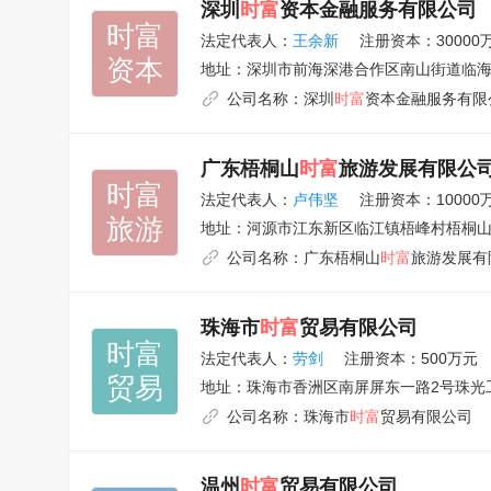
深圳
时富
资本金融服务有限公司
时富

法定代表人：
王余新
注册资本：30000
资本
地址：
深圳市前海深港合作区南山街道临海大
公司名称：
深圳
时富
资本金融服务有限
广东梧桐山
时富
旅游发展有限公
时富

法定代表人：
卢伟坚
注册资本：10000
旅游
地址：
河源市江东新区临江镇梧峰村梧桐
公司名称：
广东梧桐山
时富
旅游发展有
珠海市
时富
贸易有限公司
时富

法定代表人：
劳剑
注册资本：500万元
贸易
地址：
珠海市香洲区南屏屏东一路2号珠光
公司名称：
珠海市
时富
贸易有限公司
温州
时富
贸易有限公司