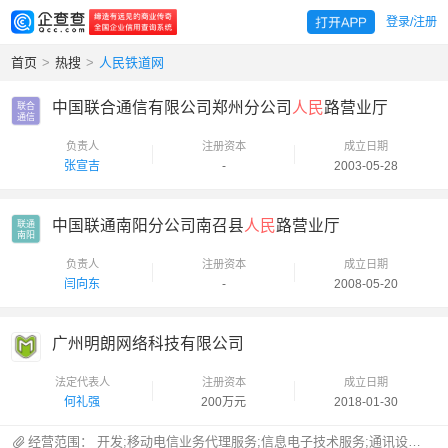
登录/注册
首页
>
热搜
>
人民铁道网
中国联合通信有限公司郑州分公司
人民
路营业厅
联合

通信
负责人
注册资本
成立日期
张宣吉
-
2003-05-28
中国联通南阳分公司南召县
人民
路营业厅
联通

南阳
负责人
注册资本
成立日期
闫向东
-
2008-05-20
广州明朗网络科技有限公司
法定代表人
注册资本
成立日期
何礼强
200万元
2018-01-30
经营范围：
开发;移动电信业务代理服务;信息电子技术服务;通讯设备修理;