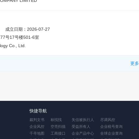
OMPANY LIMITED
成立日期：2026-07-27
号17号楼501-6室
ogy Co., Ltd.
更多
快捷导航
裁判文书
标找找
失信被执行人
尽调风控
企业风控
空壳扫描
受益所有人
企业税号查询
千寻地图
工商接口
企业产品中心
全球企业查询