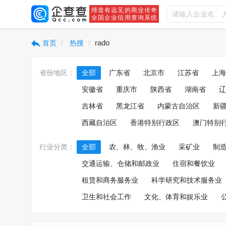
缔造有远见的商业传奇
全国企业信用查询系统
rado
首页
热搜
省份地区：
全部
广东省
北京市
江苏省
上海
安徽省
重庆市
陕西省
湖南省
辽
吉林省
黑龙江省
内蒙古自治区
新
西藏自治区
香港特别行政区
澳门特别
行业分类：
全部
农、林、牧、渔业
采矿业
制
交通运输、仓储和邮政业
住宿和餐饮业
租赁和商务服务业
科学研究和技术服务业
卫生和社会工作
文化、体育和娱乐业