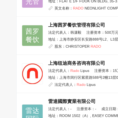
光管
地址：
FLAT E 1/F FOOK ON BLDG, 35-
英文名称：
RADO
NEONLIGHT COMP
上海茜罗餐饮管理有限公司
茜罗

法定代表人：
韩潇毅
注册资本：500万
餐饮
地址：
上海市静安区长安路888号L2、L3层L
股东：
CHRISTOPER
RADO
上海纽迪商务咨询有限公司
法定代表人：
Rado
Lipus
注册资本：15
地址：
上海市闵行区紫星路588号2幢13层0
法定代表人：
Rado
Lipus
雷達國際實業有限公司
雷达

法定代表人：
-
注册资本：-
成立日期：2
地址：
ROOM 1502（A）, EASEY COMMER