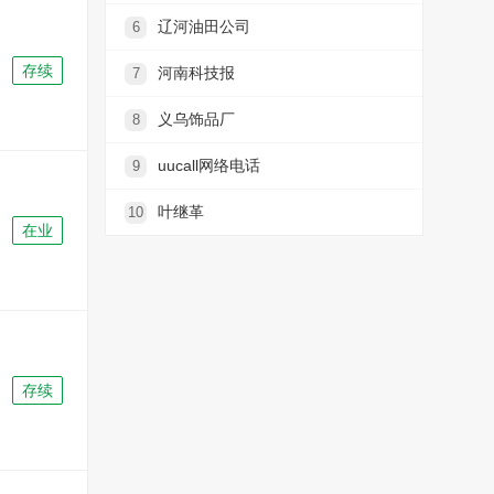
辽河油田公司
6
存续
河南科技报
7
义乌饰品厂
8
uucall网络电话
9
叶继革
10
在业
存续