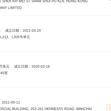
37 SHEK KIP MEI ST SHAM SHUI PO KLN, HONG KONG
ANY LIMITED
元
成立日期：2021-03-24
213、L305号单元
万美元
成立日期：2020-03-18
45室
012-09-11
CIAL BUILDING, 253-261 HENNESSY ROAD, WANCHAI