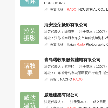
国际
HONG KONG
英文名称：
RADO
INDUSTRIAL CO., 
海安拉朵摄影有限公司
拉朵

法定代表人：
顾海燕
注册资本：100万
摄影
地址：
江苏省南通市海安市角斜镇镇海村2
英文名称：
Haian
Rado
Photography Co
青岛曙牧果服装鞋帽有限公司
曙牧

法定代表人：
赵淳印
注册资本：120万
果
地址：
山东省青岛市城阳区夏庄街道丹山社区
商标：
NACHO
RADO
威達建築有限公司
威达

法定代表人：
-
注册资本：-
成立日期：1
建筑