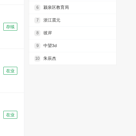
颍泉区教育局
6
浙江震元
7
存续
彼岸
8
中望3d
9
朱辰杰
10
在业
在业