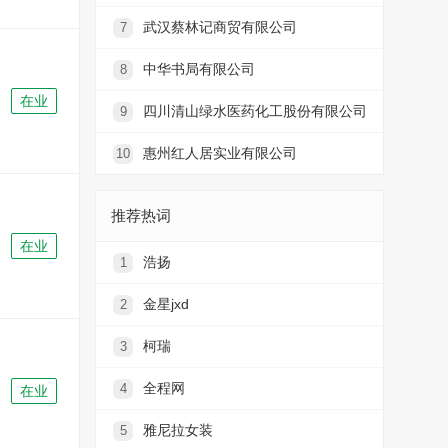
武汉蔡林记商贸有限公司
7
中华书局有限公司
8
在业
四川清山绿水医药化工股份有限公司
9
惠州红人居实业有限公司
10
推荐热词
在业
浩扬
1
金星jxd
2
柯瑞
3
全程网
4
在业
雅尼拉女装
5