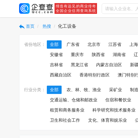
缔造有远见的商业传奇
全国企业信用查询系统
化工设备
首页
热搜
省份地区：
全部
广东省
北京市
江苏省
上海
安徽省
重庆市
陕西省
湖南省
辽
吉林省
黑龙江省
内蒙古自治区
新
西藏自治区
香港特别行政区
澳门特别
行业分类：
全部
农、林、牧、渔业
采矿业
制
交通运输、仓储和邮政业
住宿和餐饮业
租赁和商务服务业
科学研究和技术服务业
卫生和社会工作
文化、体育和娱乐业