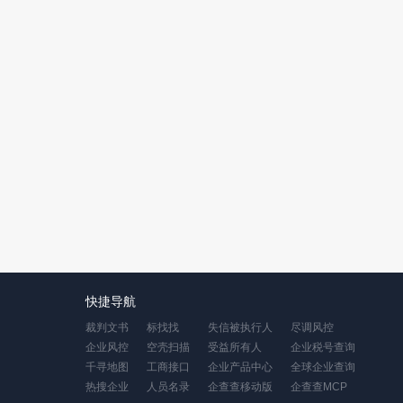
快捷导航
裁判文书
标找找
失信被执行人
尽调风控
企业风控
空壳扫描
受益所有人
企业税号查询
千寻地图
工商接口
企业产品中心
全球企业查询
热搜企业
人员名录
企查查移动版
企查查MCP