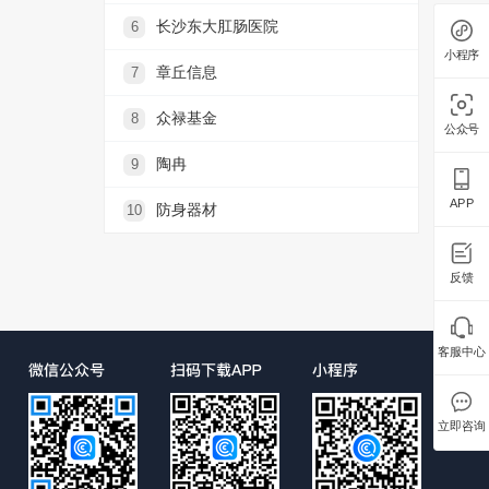
长沙东大肛肠医院
6
小程序
章丘信息
7
众禄基金
8
公众号
陶冉
9
APP
防身器材
10
反馈
客服中心
立即咨询