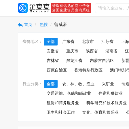
缔造有远见的商业传奇
全国企业信用查询系统
曾威豪
首页
热搜
省份地区：
全部
广东省
北京市
江苏省
上海
安徽省
重庆市
陕西省
湖南省
辽
吉林省
黑龙江省
内蒙古自治区
新
西藏自治区
香港特别行政区
澳门特别
行业分类：
全部
农、林、牧、渔业
采矿业
制
交通运输、仓储和邮政业
住宿和餐饮业
租赁和商务服务业
科学研究和技术服务业
卫生和社会工作
文化、体育和娱乐业