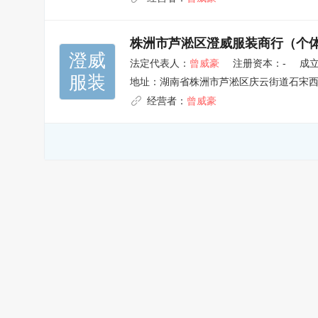
株洲市芦淞区澄威服装商行（个
澄威

法定代表人：
曾威豪
注册资本：-
成立
服装
地址：
湖南省株洲市芦淞区庆云街道石宋西路
经营者：
曾威豪