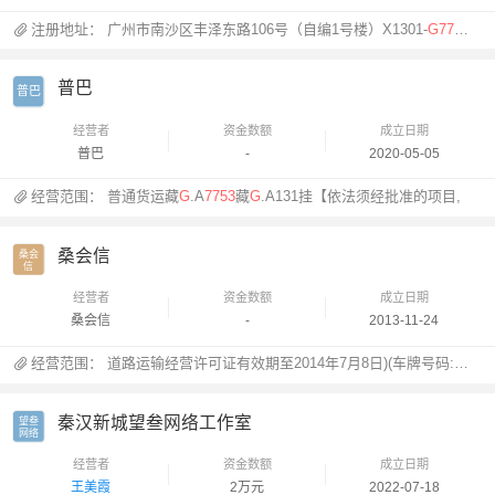
注册地址：
广州市南沙区丰泽东路106号（自编1号楼）X1301-
G7753
（
普巴
普巴
经营者
资金数额
成立日期
普巴
-
2020-05-05
经营范围：
普通货运藏
G
.A
7753
藏
G
.A131挂【依法须经批准的项目,
桑会信
桑会

信
经营者
资金数额
成立日期
桑会信
-
2013-11-24
经营范围：
道路运输经营许可证有效期至2014年7月8日)(车牌号码:鲁VE
秦汉新城望叁网络工作室
望叁

网络
经营者
资金数额
成立日期
王美霞
2万元
2022-07-18