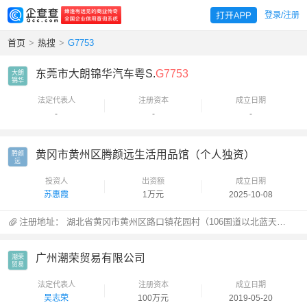
登录/注册
首页
>
热搜
>
G7753
东莞市大朗锦华汽车粤S.
G7753
大朗

锦华
法定代表人
注册资本
成立日期
-
-
-
黄冈市黄州区腾颜远生活用品馆（个人独资）
腾颜

远
投资人
出资额
成立日期
苏惠霞
1万元
2025-10-08
注册地址：
湖北省黄冈市黄州区路口镇花园村（106国道以北蓝天汽车城内二楼办公区北5号-6号办公室）
广州潮荣贸易有限公司
潮荣

贸易
法定代表人
注册资本
成立日期
吴志荣
100万元
2019-05-20