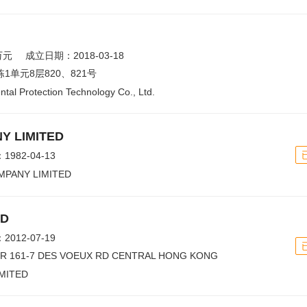
万元
成立日期：2018-03-18
1单元8层820、821号
tal Protection Technology Co., Ltd.
Y LIMITED
982-04-13
PANY LIMITED
ED
012-07-19
R 161-7 DES VOEUX RD CENTRAL HONG KONG
IMITED