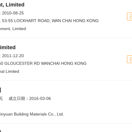
, Limited
010-08-25
NO. 53-55 LOCKHART ROAD, WAN CHAI HONG KONG
ment, Limited
Limited
011-12-20
DG 50 GLOUCESTER RD WANCHAI HONG KONG
nal Limited
司
元
成立日期：2016-03-06
inyuan Building Materials Co., Ltd.