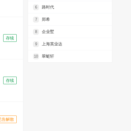
路时代
6
郑希
7
企业墅
8
存续
上海英业达
9
翠蜓轩
10
存续
已告解散