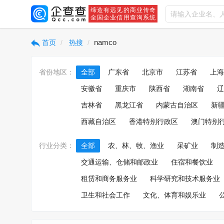
缔造有远见的商业传奇
全国企业信用查询系统
namco
首页
热搜
省份地区：
全部
广东省
北京市
江苏省
上海
安徽省
重庆市
陕西省
湖南省
辽
吉林省
黑龙江省
内蒙古自治区
新
西藏自治区
香港特别行政区
澳门特别
行业分类：
全部
农、林、牧、渔业
采矿业
制
交通运输、仓储和邮政业
住宿和餐饮业
租赁和商务服务业
科学研究和技术服务业
卫生和社会工作
文化、体育和娱乐业