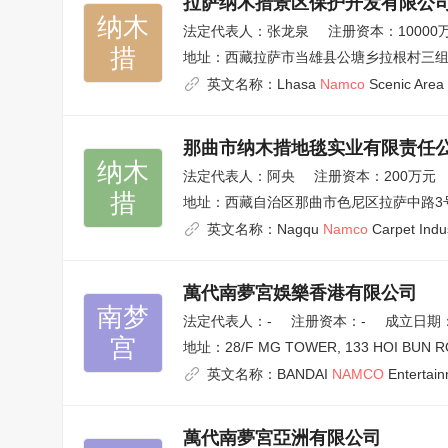
拉萨纳木措景区保护开发有限公
纳木

法定代表人：
张龙泉
注册资本：10000
措
地址：
西藏拉萨市当雄县公塘乡拉根村三
英文名称：
Lhasa
Namco
Scenic Area 
那曲市纳木措地毯实业有限责任
纳木

法定代表人：
阿央
注册资本：200万元
措
地址：
西藏自治区那曲市色尼区拉萨中路3
英文名称：
Nagqu
Namco
Carpet Indus
萬代南夢宮娛樂香港有限公司
南梦

法定代表人：
-
注册资本：-
成立日期：2
宫
地址：
28/F MG TOWER, 133 HOI BUN
英文名称：
BANDAI
NAMCO
Entertain
萬代南夢宮亞洲有限公司