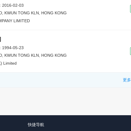
016-02-03
RD, KWUN TONG KLN, HONG KONG
MPANY LIMITED
司
994-05-23
RD, KWUN TONG KLN, HONG KONG
) Limited
更多
快捷导航