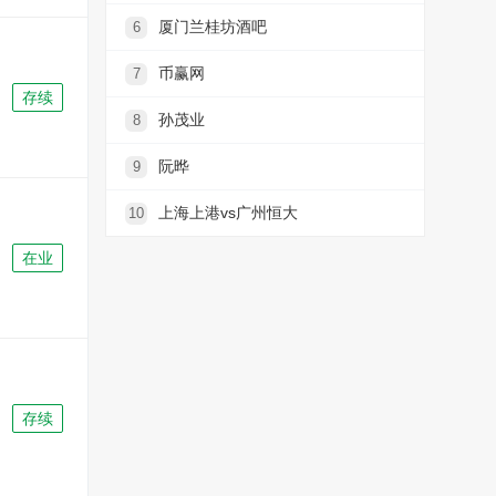
厦门兰桂坊酒吧
6
币赢网
7
存续
孙茂业
8
阮晔
9
上海上港vs广州恒大
10
在业
存续