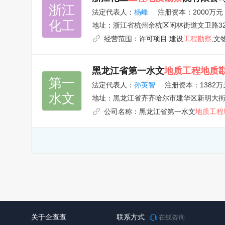
浙江

法定代表人：
杨峰
注册资本：2000万元
化工
地址：
浙江省杭州余杭区闲林街道文卫路3
经营范围：
许可项目:建设
工程勘察
;文
黑龙江省第一水文
地质工程地质
第一

法定代表人：
孙英智
注册资本：1382万
水文
地址：
黑龙江省齐齐哈尔市建华区新明大街
公司名称：
黑龙江省第一水文
地质工程
关于企查查
联系方式
在线咨询