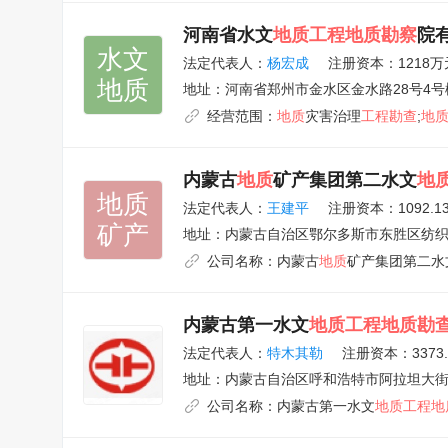
河南省水文
地质工程地质勘察
院
水文

法定代表人：
杨宏成
注册资本：1218万
地质
地址：
河南省郑州市金水区金水路28号4号楼
经营范围：
地质
灾害治理
工程勘查
;
地
内蒙古
地质
矿产集团第二水文
地
地质

法定代表人：
王建平
注册资本：1092.1
矿产
地址：
内蒙古自治区鄂尔多斯市东胜区纺织
公司名称：
内蒙古
地质
矿产集团第二水
内蒙古第一水文
地质工程地质勘
法定代表人：
特木其勒
注册资本：3373
地址：
内蒙古自治区呼和浩特市阿拉坦大
公司名称：
内蒙古第一水文
地质工程地