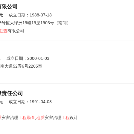
有限公司
元
成立日期：1988-07-18
号恒大绿洲19幢19层1903号（南间）
勘查
有限公司
元
成立日期：2000-01-03
大道52弄6号2205室
限责任公司
元
成立日期：1991-04-03
质
灾害治理
工程勘查
;
地质
灾害治理
工程
设计