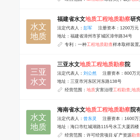
福建省水文
地质工程地质勘察
研
水文

法定代表人：
彭军
注册资本：1200万元
地质
地址：
福建省漳州市芗城区漳华路34号
专利：
一种
工程地质勘查
样本取样装置
三亚水文
地质工程地质勘察
院
三亚

法定代表人：
刘公然
注册资本：800万
水文
地址：
三亚市河东区河东路138号
经营范围：
地质
灾害治理
工程勘查
;
地
海南省水文
地质工程地质勘察
院
水文

法定代表人：
曾东灵
注册资本：1600万
地质
地址：
海口市红城湖路115号水工大厦四楼
经营范围：
许可经营项目:矿产资源
勘