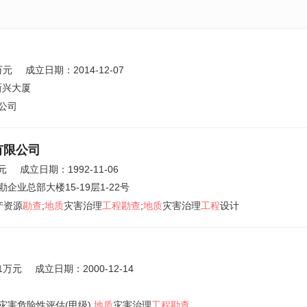
万元
成立日期：2014-12-07
新兴大厦
公司
有限公司
元
成立日期：1992-11-06
企业总部大楼15-19层1-22号
产资源
勘查
;
地质
灾害治理
工程勘查
;
地质
灾害治理
工程
设计
31万元
成立日期：2000-12-14
灾害危险性评估(甲级),
地质
灾害治理
工程勘查