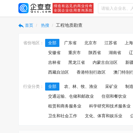
缔造有远见的商业传奇
全国企业信用查询系统
工程地质勘查
首页
热搜
省份地区：
全部
广东省
北京市
江苏省
上海
安徽省
重庆市
陕西省
湖南省
辽
吉林省
黑龙江省
内蒙古自治区
新
西藏自治区
香港特别行政区
澳门特别
行业分类：
全部
农、林、牧、渔业
采矿业
制
交通运输、仓储和邮政业
住宿和餐饮业
租赁和商务服务业
科学研究和技术服务业
卫生和社会工作
文化、体育和娱乐业