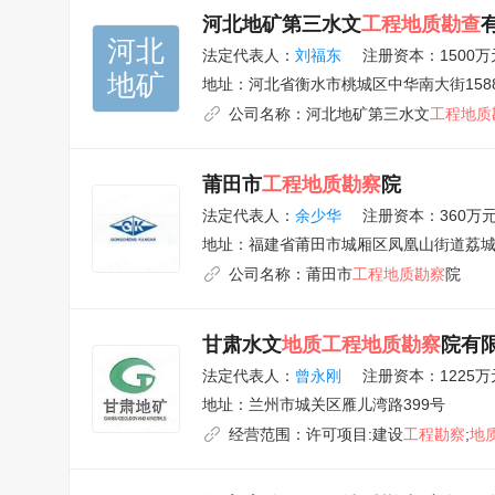
河北地矿第三水文
工程地质勘查
河北

法定代表人：
刘福东
注册资本：1500万
地矿
地址：
河北省衡水市桃城区中华南大街1588
公司名称：
河北地矿第三水文
工程地质
莆田市
工程地质勘察
院
法定代表人：
余少华
注册资本：360万
地址：
福建省莆田市城厢区凤凰山街道荔城南
公司名称：
莆田市
工程地质勘察
院
甘肃水文
地质工程地质勘察
院有
法定代表人：
曾永刚
注册资本：1225万
地址：
兰州市城关区雁儿湾路399号
经营范围：
许可项目:建设
工程勘察
;
地