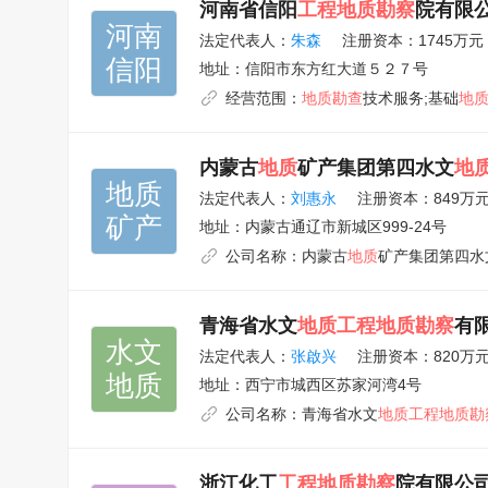
河南省信阳
工程地质勘察
院有限
河南

法定代表人：
朱森
注册资本：1745万元
信阳
地址：
信阳市东方红大道５２７号
经营范围：
地质勘查
技术服务;基础
地
内蒙古
地质
矿产集团第四水文
地
地质

法定代表人：
刘惠永
注册资本：849万
矿产
地址：
内蒙古通辽市新城区999-24号
公司名称：
内蒙古
地质
矿产集团第四水
青海省水文
地质工程地质勘察
有
水文

法定代表人：
张啟兴
注册资本：820万
地质
地址：
西宁市城西区苏家河湾4号
公司名称：
青海省水文
地质工程地质勘
浙江化工
工程地质勘察
院有限公