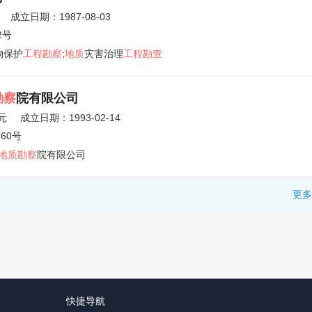
成立日期：1987-08-03
2号
物保护
工程勘察
;
地质
灾害治理
工程勘查
勘察
院有限公司
元
成立日期：1993-02-14
60号
地质勘察
院有限公司
更多
快捷导航