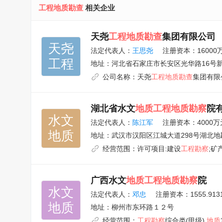
工程地质勘查
相关企业
天尧
工程地质勘查
集团有限公司
天尧

法定代表人：
王思尧
注册资本：16000
工程
地址：
河北省石家庄市长安区光华路16号
公司名称：
天尧
工程地质勘查
集团有限
湖北省水文
地质工程地质勘察
院
水文

法定代表人：
陈江军
注册资本：4000万
地质
地址：
武汉市汉阳区江城大道298号湖北地勘
经营范围：
许可项目:建设
工程勘察
;矿
广西水文
地质工程地质勘察
院
水文

法定代表人：
邓忠
注册资本：1555.91
地质
地址：
柳州市东环路１２号
经营范围：
工程勘察
综合类(甲级),
地质