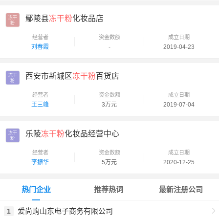
鄢陵县
冻干粉
化妆品店
冻干

粉
经营者
资金数额
成立日期
刘春霞
-
2019-04-23
西安市新城区
冻干粉
百货店
冻干

粉
经营者
资金数额
成立日期
王三峰
3万元
2019-07-04
乐陵
冻干粉
化妆品经营中心
冻干

粉
经营者
资金数额
成立日期
李振华
5万元
2020-12-25
热门企业
推荐热词
最新注册公司
爱尚购山东电子商务有限公司
1