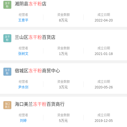
湘阴县
冻干粉
店
冻干

粉
经营者
资金数额
成立日期
王意平
8万元
2022-04-20
兰山区
冻干粉
百货店
冻干

粉
经营者
资金数额
成立日期
张树文
1万元
2021-01-18
宿城区
冻干粉
商贸中心
冻干

粉
经营者
资金数额
成立日期
尹水剑
3万元
2020-05-26
海口美兰
冻干粉
百货商行
海口

美兰
经营者
资金数额
成立日期
刘婷
5万元
2019-12-05