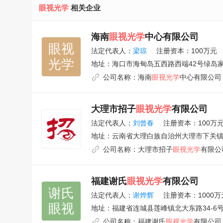
眼视光学
相关企业
海南
眼视光学
中心有限公司
眼视

法定代表人：
梁琼
注册资本：100万元
光学
地址：
海口市海甸岛五西路西端42号绿岛
公司名称：
海南
眼视光学
中心有限公司
大理市招子
眼视光学
有限公司
法定代表人：
刘曾春
注册资本：100万
地址：
云南省大理白族自治州大理市下关镇人
公司名称：
大理市招子
眼视光学
有限公
福建谢氏
眼视光学
有限公司
谢氏

法定代表人：
谢烨辉
注册资本：1000万
眼视
地址：
福建省连城县莲峰镇北大东路34-6
公司名称：
福建谢氏
眼视光学
有限公司