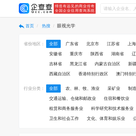
缔造有远见的商业传奇
全国企业信用查询系统
眼视光学
首页
热搜
省份地区：
全部
广东省
北京市
江苏省
上海
安徽省
重庆市
陕西省
湖南省
辽
吉林省
黑龙江省
内蒙古自治区
新
西藏自治区
香港特别行政区
澳门特别
行业分类：
全部
农、林、牧、渔业
采矿业
制
交通运输、仓储和邮政业
住宿和餐饮业
租赁和商务服务业
科学研究和技术服务业
卫生和社会工作
文化、体育和娱乐业