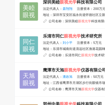
深圳美睦
眼视光学
科技有限公司
美睦

法定代表人：
聂翔翔
注册资本：200万
眼视
地址：
深圳市宝安区福永街道怀德社区立新
公司名称：
深圳美睦
眼视光学
科技有限
乐清市同仁
眼视光学
技术研究所
同仁

法定代表人：
刘小平
注册资本：5万元
眼视
地址：
乐清市城南街道清远社区渔港花园B幢
公司名称：
乐清市同仁
眼视光学
技术研
鹰潭市天旭
眼视光学
仪器有限公
天旭

法定代表人：
潘政旭
注册资本：50万元
眼视
地址：
江西省鹰潭市月湖区步行街眼镜市场
公司名称：
鹰潭市天旭
眼视光学
仪器有
郑州中美
眼视光学
科技有限公司