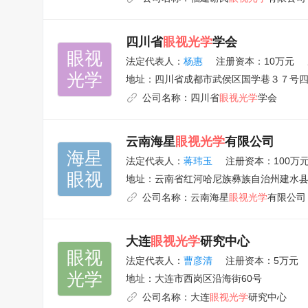
四川省
眼视光学
学会
眼视

法定代表人：
杨惠
注册资本：10万元
光学
地址：
四川省成都市武侯区国学巷３７号
公司名称：
四川省
眼视光学
学会
云南海星
眼视光学
有限公司
海星

法定代表人：
蒋玮玉
注册资本：100万
眼视
地址：
云南省红河哈尼族彝族自治州建水县
公司名称：
云南海星
眼视光学
有限公司
大连
眼视光学
研究中心
眼视

法定代表人：
曹彦清
注册资本：5万元
光学
地址：
大连市西岗区沿海街60号
公司名称：
大连
眼视光学
研究中心