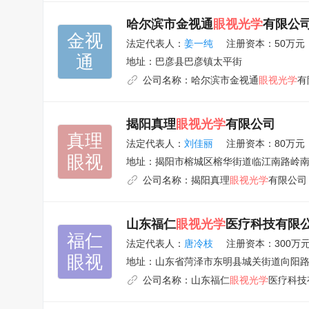
哈尔滨市金视通
眼视光学
有限公
金视

法定代表人：
姜一纯
注册资本：50万元
通
地址：
巴彦县巴彦镇太平街
公司名称：
哈尔滨市金视通
眼视光学
有
揭阳真理
眼视光学
有限公司
真理

法定代表人：
刘佳丽
注册资本：80万元
眼视
地址：
揭阳市榕城区榕华街道临江南路岭南
公司名称：
揭阳真理
眼视光学
有限公司
山东福仁
眼视光学
医疗科技有限
福仁

法定代表人：
唐冷枝
注册资本：300万
眼视
地址：
山东省菏泽市东明县城关街道向阳路东
公司名称：
山东福仁
眼视光学
医疗科技