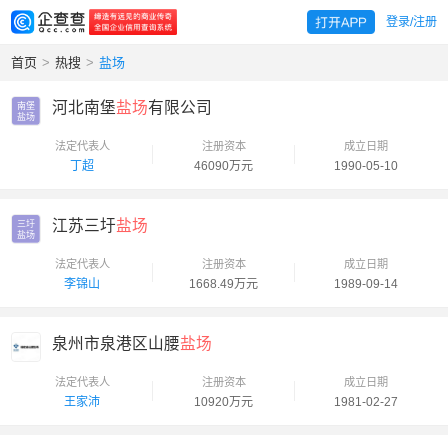
登录/注册
首页
>
热搜
>
盐场
河北南堡
盐场
有限公司
南堡

盐场
法定代表人
注册资本
成立日期
丁超
46090万元
1990-05-10
江苏三圩
盐场
三圩

盐场
法定代表人
注册资本
成立日期
李锦山
1668.49万元
1989-09-14
泉州市泉港区山腰
盐场
法定代表人
注册资本
成立日期
王家沛
10920万元
1981-02-27