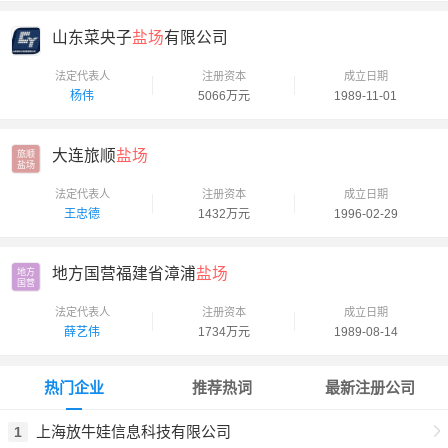
山东菜央子
盐场
有限公司
法定代表人
注册资本
成立日期
杨伟
5066万元
1989-11-01
大连旅顺
盐场
旅顺

盐场
法定代表人
注册资本
成立日期
王忠德
1432万元
1996-02-29
地方国营福建省漳浦
盐场
地方

国营
法定代表人
注册资本
成立日期
薛艺伟
1734万元
1989-08-14
热门企业
推荐热词
最新注册公司
上海放牛娃信息科技有限公司
1