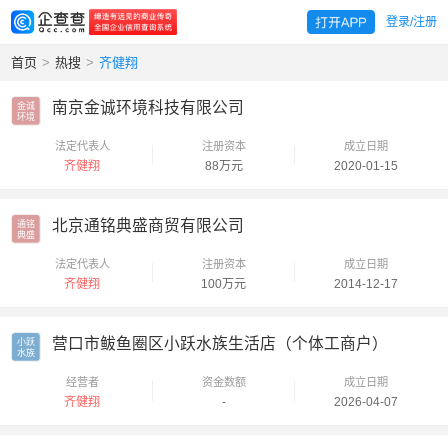
登录/注册
首页
>
热搜
>
齐健翔
南京金诚环境科技有限公司
金诚

环境
法定代表人
注册资本
成立日期
齐健翔
88万元
2020-01-15
北京通铭典盛商贸有限公司
通铭

典盛
法定代表人
注册资本
成立日期
齐健翔
100万元
2014-12-17
营口市鲅鱼圈区小跃水族生活店（个体工商户）
小跃

水族
经营者
资金数额
成立日期
齐健翔
-
2026-04-07