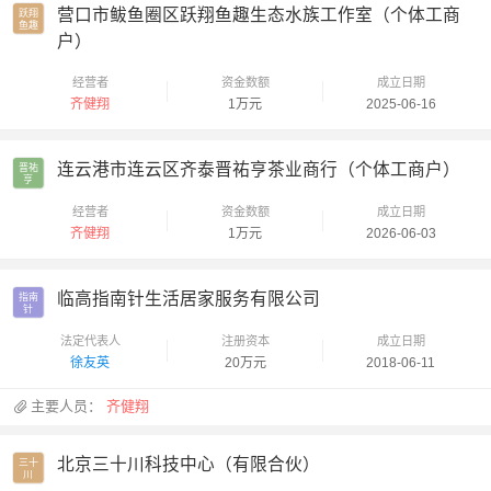
营口市鲅鱼圈区跃翔鱼趣生态水族工作室（个体工商
跃翔

鱼趣
户）
经营者
资金数额
成立日期
齐健翔
1万元
2025-06-16
连云港市连云区齐泰晋祐亨茶业商行（个体工商户）
晋祐

亨
经营者
资金数额
成立日期
齐健翔
1万元
2026-06-03
临高指南针生活居家服务有限公司
指南

针
法定代表人
注册资本
成立日期
徐友英
20万元
2018-06-11
主要人员：
齐健翔
北京三十川科技中心（有限合伙）
三十

川