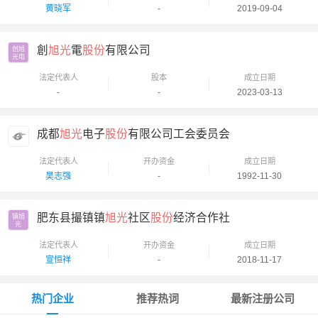
黄晓军
-
2019-09-04
創
旭光
電
股份
有限公司
创旭

光电
法定代表人
股本
成立日期
-
-
2023-03-13
成都
旭光
电子
股份
有限公司工会委员会
法定代表人
开办资金
成立日期
吴志强
-
1992-11-30
肥东县撮镇镇
旭光
社区
股份
经济合作社
镇旭

光
法定代表人
开办资金
成立日期
宣恒祥
-
2018-11-17
热门企业
推荐热词
最新注册公司