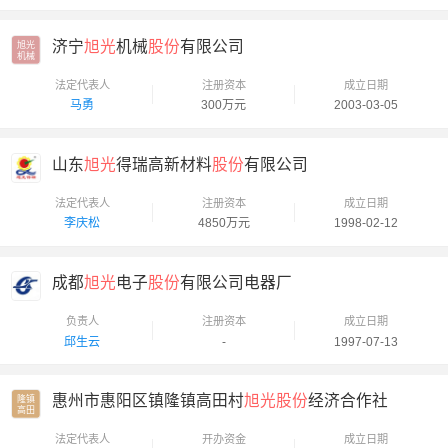
济宁
旭光
机械
股份
有限公司
旭光

机械
法定代表人
注册资本
成立日期
马勇
300万元
2003-03-05
山东
旭光
得瑞高新材料
股份
有限公司
法定代表人
注册资本
成立日期
李庆松
4850万元
1998-02-12
成都
旭光
电子
股份
有限公司电器厂
负责人
注册资本
成立日期
邱生云
-
1997-07-13
惠州市惠阳区镇隆镇高田村
旭光股份
经济合作社
隆镇

高田
法定代表人
开办资金
成立日期