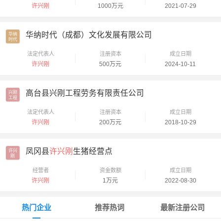
许兴刚
1000万元
2021-07-29
华纳时代（成都）文化发展有限公司
华纳

时代
法定代表人
注册资本
成立日期
许兴刚
500万元
2024-10-11
高台县兴刚工程劳务有限责任公司
兴刚

工程
法定代表人
注册资本
成立日期
许兴刚
200万元
2018-10-29
凤冈县
许兴刚
生猪经营点
许兴

刚
经营者
资金数额
成立日期
许兴刚
1万元
2022-08-30
热门企业
推荐热词
最新注册公司