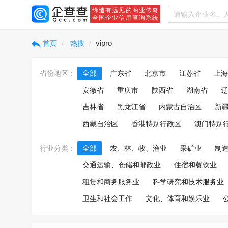
缔造有远见的商业传奇
全国企业信用查询系统
vipro
首页
热搜
省份地区：
全部
广东省
北京市
江苏省
上海
安徽省
重庆市
陕西省
湖南省
辽
吉林省
黑龙江省
内蒙古自治区
新
西藏自治区
香港特别行政区
澳门特别
行业分类：
全部
农、林、牧、渔业
采矿业
制
交通运输、仓储和邮政业
住宿和餐饮业
租赁和商务服务业
科学研究和技术服务业
卫生和社会工作
文化、体育和娱乐业