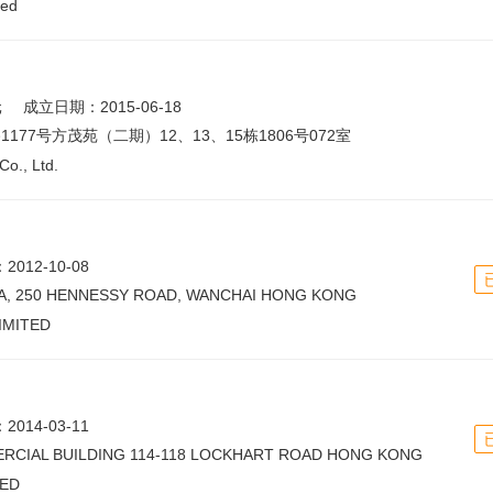
ted
元
成立日期：2015-06-18
77号方茂苑（二期）12、13、15栋1806号072室
Co., Ltd.
012-10-08
AZA, 250 HENNESSY ROAD, WANCHAI HONG KONG
IMITED
014-03-11
ERCIAL BUILDING 114-118 LOCKHART ROAD HONG KONG
TED