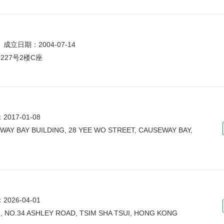
成立日期：2004-07-14
27号2楼C座
017-01-08
EWAY BAY BUILDING, 28 YEE WO STREET, CAUSEWAY BAY,
026-04-01
G, NO.34 ASHLEY ROAD, TSIM SHA TSUI, HONG KONG