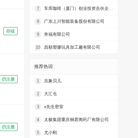
车库咖啡（厦门）创业投资合伙企业（有限合伙）
7
广东上川智能装备股份有限公司
8
存续
奔福有限公司
9
昌順塑膠玩具加工廠有限公司
10
推荐热词
仍注册
吉象贝儿
1
大汇仓
2
x先生密室
3
太极集团重庆桐君阁药厂有限公司
4
仍注册
尤小刚
5