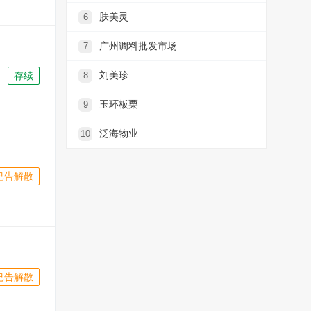
肤美灵
6
广州调料批发市场
7
刘美珍
8
存续
玉环板栗
9
泛海物业
10
已告解散
已告解散