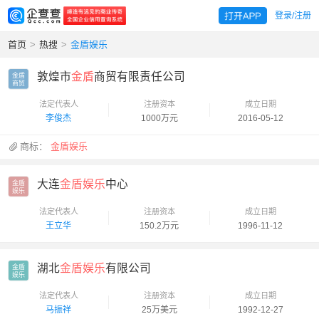
登录/注册
首页
>
热搜
>
金盾娱乐
敦煌市
金盾
商贸有限责任公司
金盾

商贸
法定代表人
注册资本
成立日期
李俊杰
1000万元
2016-05-12
商标：
金盾娱乐
大连
金盾娱乐
中心
金盾

娱乐
法定代表人
注册资本
成立日期
王立华
150.2万元
1996-11-12
湖北
金盾娱乐
有限公司
金盾

娱乐
法定代表人
注册资本
成立日期
马振祥
25万美元
1992-12-27