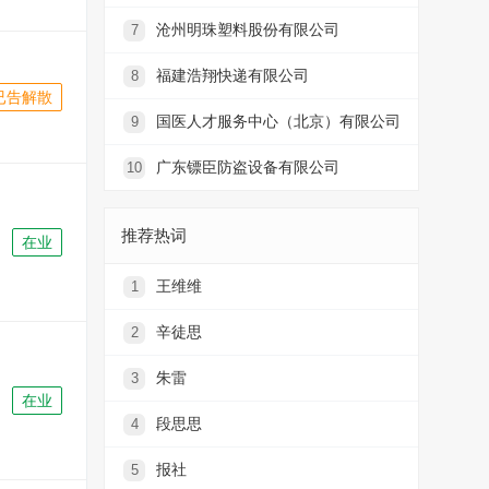
沧州明珠塑料股份有限公司
7
福建浩翔快递有限公司
8
已告解散
国医人才服务中心（北京）有限公司
9
广东镖臣防盗设备有限公司
10
推荐热词
在业
王维维
1
辛徒思
2
朱雷
3
在业
段思思
4
报社
5