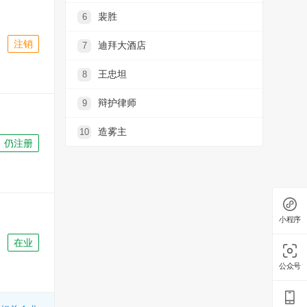
裴胜
6
注销
迪拜大酒店
7
王忠坦
8
辩护律师
9
造雾主
10
仍注册
小程序
在业
公众号