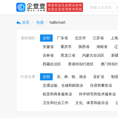
缔造有远见的商业传奇
全国企业信用查询系统
hallsmart
首页
热搜
省份地区：
全部
广东省
北京市
江苏省
上海
安徽省
重庆市
陕西省
湖南省
辽
吉林省
黑龙江省
内蒙古自治区
新
西藏自治区
香港特别行政区
澳门特别
行业分类：
全部
农、林、牧、渔业
采矿业
制
交通运输、仓储和邮政业
住宿和餐饮业
租赁和商务服务业
科学研究和技术服务业
卫生和社会工作
文化、体育和娱乐业