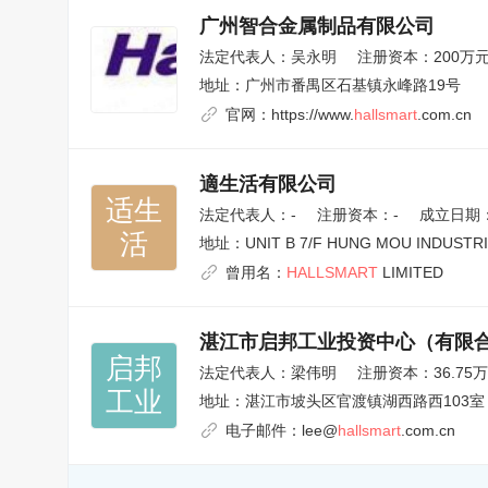
广州智合金属制品有限公司
法定代表人：
吴永明
注册资本：200万
地址：
广州市番禺区石基镇永峰路19号
官网：
https://www.
hallsmart
.com.cn
適生活有限公司
适生

法定代表人：
-
注册资本：-
成立日期：1
活
地址：
UNIT B 7/F HUNG MOU INDUSTR
曾用名：
HALLSMART
LIMITED
湛江市启邦工业投资中心（有限
启邦

法定代表人：
梁伟明
注册资本：36.75
工业
地址：
湛江市坡头区官渡镇湖西路西103室
电子邮件：
lee@
hallsmart
.com.cn