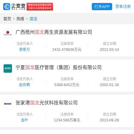
登录/注册
首页
>
热搜
>
国龙
广西梧州
国龙
再生资源发展有限公司
法定代表人
注册资本
成立日期
郭家万
2431.478636万元
2012-03-14
宁夏
国龙
医疗管理（集团）股份有限公司
法定代表人
注册资本
成立日期
赵存赛
5388.6452万元
2002-01-30
张家港
国龙
光伏科技有限公司
法定代表人
注册资本
成立日期
金叶
1234.568万美元
2013-09-28