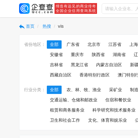
缔造有远见的商业传奇
全国企业信用查询系统
vis
首页
热搜
省份地区：
全部
广东省
北京市
江苏省
上海
安徽省
重庆市
陕西省
湖南省
辽
吉林省
黑龙江省
内蒙古自治区
新
西藏自治区
香港特别行政区
澳门特别
行业分类：
全部
农、林、牧、渔业
采矿业
制
交通运输、仓储和邮政业
住宿和餐饮业
租赁和商务服务业
科学研究和技术服务业
卫生和社会工作
文化、体育和娱乐业