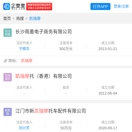
登录/注册
首页
>
热搜
>
凯瑞摩
长沙雨墨电子商务有限公司
长沙

雨墨
法定代表人
注册资本
成立日期
宁顺华
300万元
2013-01-21
商标：
凯瑞摩
凱瑞摩
托（香港）有限公司
凯瑞

摩托
法定代表人
股本
成立日期
-
-
2012-06-04
江门市新
凯瑞摩
托车配件有限公司
新凯

瑞
法定代表人
注册资本
成立日期
刘兴芳
50万元
2020-09-17