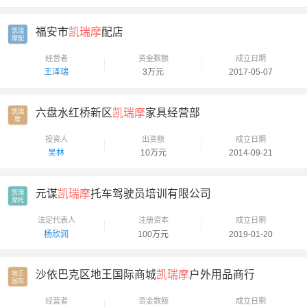
福安市
凯瑞摩
配店
凯瑞

摩配
经营者
资金数额
成立日期
王泽瑞
3万元
2017-05-07
六盘水红桥新区
凯瑞摩
家具经营部
凯瑞

摩
投资人
出资额
成立日期
吴林
10万元
2014-09-21
元谋
凯瑞摩
托车驾驶员培训有限公司
凯瑞

摩托
法定代表人
注册资本
成立日期
杨欣润
100万元
2019-01-20
沙依巴克区地王国际商城
凯瑞摩
户外用品商行
地王

国际
经营者
资金数额
成立日期