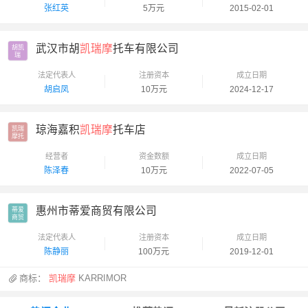
张红英
5万元
2015-02-01
武汉市胡
凯瑞摩
托车有限公司
胡凯

瑞
法定代表人
注册资本
成立日期
胡启凤
10万元
2024-12-17
琼海嘉积
凯瑞摩
托车店
凯瑞

摩托
经营者
资金数额
成立日期
陈泽春
10万元
2022-07-05
惠州市蒂爱商贸有限公司
蒂爱

商贸
法定代表人
注册资本
成立日期
陈静丽
100万元
2019-12-01
商标：
凯瑞摩
KARRIMOR