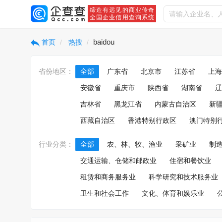
缔造有远见的商业传奇
全国企业信用查询系统
baidou
首页
热搜
省份地区：
全部
广东省
北京市
江苏省
上海
安徽省
重庆市
陕西省
湖南省
辽
吉林省
黑龙江省
内蒙古自治区
新
西藏自治区
香港特别行政区
澳门特别
行业分类：
全部
农、林、牧、渔业
采矿业
制
交通运输、仓储和邮政业
住宿和餐饮业
租赁和商务服务业
科学研究和技术服务业
卫生和社会工作
文化、体育和娱乐业