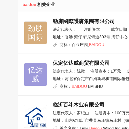
baidou
相关企业
勁膚國際護膚集團有限公司
劲肤

法定代表人：
-
注册资本：-
成立日期：2
国际
地址：
香港 湾仔 轩尼诗道303号 湾仔中心 
商标：
百豆庄园;
BAIDOU
保定亿达威商贸有限公司
亿达

法定代表人：
陈微
注册资本：1万元
威
地址：
河北省保定市白沟新城和道国际箱包
商标：
BAIDOU
BAISHU
临沂百斗木业有限公司
法定代表人：
罗纪山
注册资本：100万
地址：
山东省临沂市费县马庄镇马庄村（镇政
英文名称：
Linyi
Baidou
Wood Industry 