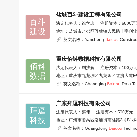
盐城百斗建设工程有限公司
百斗

法定代表人：
徐学忠
注册资本：5800万
建设
地址：
盐城市盐都区郭猛镇人民路丰宇创业园
英文名称：
Yancheng
Baidou
Construct
重庆佰钭数据科技有限公司
佰钭

法定代表人：
刘扶辉
注册资本：100万
数据
地址：
重庆市九龙坡区九龙园区红狮大道5号3
英文名称：
Chongqing
Baidou
Data Tec
广东拜逗科技有限公司
拜逗

法定代表人：
蔡伟
注册资本：500万元
科技
地址：
广州市番禺区洛浦街南桂路3号B1栋5
英文名称：
Guangdong
Baidou
Technol