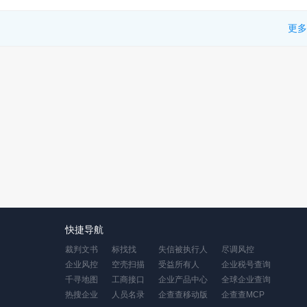
更多
快捷导航
裁判文书
标找找
失信被执行人
尽调风控
企业风控
空壳扫描
受益所有人
企业税号查询
千寻地图
工商接口
企业产品中心
全球企业查询
热搜企业
人员名录
企查查移动版
企查查MCP