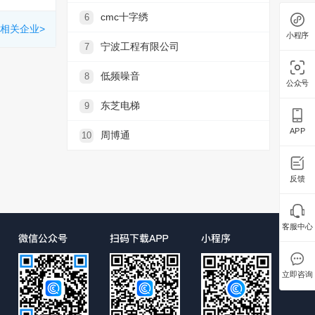
cmc十字绣
6
相关企业>
小程序
宁波工程有限公司
7
低频噪音
8
公众号
东芝电梯
9
APP
周博通
10
反馈
客服中心
立即咨询