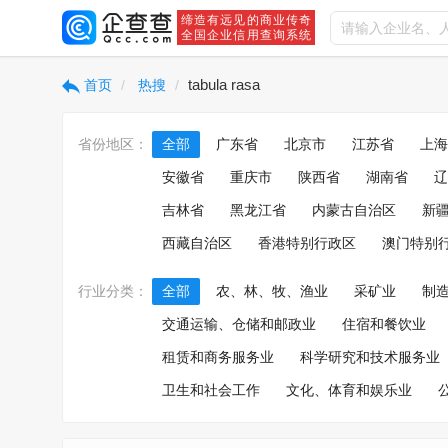
缔造有远见的商业传奇
全国企业信用查询系统
tabula rasa
首页
热搜
省份地区：
全部
广东省
北京市
江苏省
上海
安徽省
重庆市
陕西省
湖南省
辽
吉林省
黑龙江省
内蒙古自治区
新
西藏自治区
香港特别行政区
澳门特别
行业分类：
全部
农、林、牧、渔业
采矿业
制
交通运输、仓储和邮政业
住宿和餐饮业
租赁和商务服务业
科学研究和技术服务业
卫生和社会工作
文化、体育和娱乐业