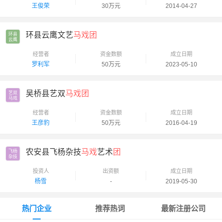
王俊荣
30万元
2014-04-27
环县云鹰文艺
马戏团
环县

云鹰
经营者
资金数额
成立日期
罗利军
50万元
2023-05-10
吴桥县艺双
马戏团
艺双

马戏
经营者
资金数额
成立日期
王彦豹
50万元
2016-04-19
农安县飞杨杂技
马戏
艺术
团
飞杨

杂技
投资人
出资额
成立日期
杨雪
-
2019-05-30
热门企业
推荐热词
最新注册公司