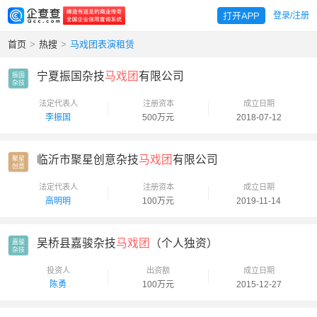
登录/注册
首页
>
热搜
>
马戏团表演租赁
宁夏振国杂技
马戏团
有限公司
振国

杂技
法定代表人
注册资本
成立日期
李振国
500万元
2018-07-12
临沂市聚星创意杂技
马戏团
有限公司
聚星

创意
法定代表人
注册资本
成立日期
高明明
100万元
2019-11-14
吴桥县嘉骏杂技
马戏团
（个人独资）
嘉骏

杂技
投资人
出资额
成立日期
陈勇
100万元
2015-12-27