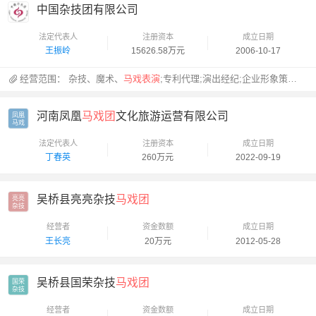
中国杂技团有限公司
法定代表人
注册资本
成立日期
王振岭
15626.58万元
2006-10-17
经营范围：
杂技、魔术、
马戏表演
;专利代理;演出经纪;企业形象策划;演出道具的技术开发
河南凤凰
马戏团
文化旅游运营有限公司
凤凰

马戏
法定代表人
注册资本
成立日期
丁春英
260万元
2022-09-19
吴桥县亮亮杂技
马戏团
亮亮

杂技
经营者
资金数额
成立日期
王长亮
20万元
2012-05-28
吴桥县国荣杂技
马戏团
国荣

杂技
经营者
资金数额
成立日期