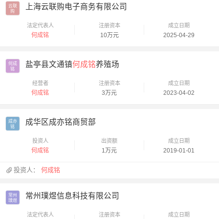
上海云联购电子商务有限公司
云联

购
法定代表人
注册资本
成立日期
何成铭
10万元
2025-04-29
盐亭县文通镇
何成铭
养殖场
何成

铭
经营者
注册资本
成立日期
何成铭
3万元
2023-04-02
成华区成亦铭商贸部
成亦

铭
投资人
出资额
成立日期
何成铭
1万元
2019-01-01
投资人：
何成铭
常州璞煜信息科技有限公司
常州

璞煜
法定代表人
注册资本
成立日期