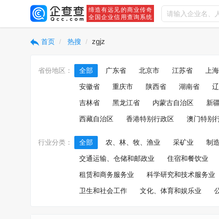
缔造有远见的商业传奇
全国企业信用查询系统
zgjz
首页
热搜
省份地区：
全部
广东省
北京市
江苏省
上海
安徽省
重庆市
陕西省
湖南省
辽
吉林省
黑龙江省
内蒙古自治区
新
西藏自治区
香港特别行政区
澳门特别
行业分类：
全部
农、林、牧、渔业
采矿业
制
交通运输、仓储和邮政业
住宿和餐饮业
租赁和商务服务业
科学研究和技术服务业
卫生和社会工作
文化、体育和娱乐业