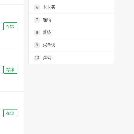
卡卡买
6
迦纳
7
存续
菱镜
8
买单侠
9
龚剑
10
存续
在业