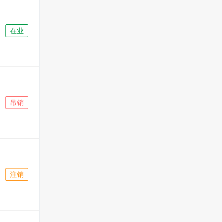
在业
吊销
注销