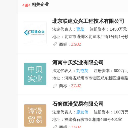
zgjz
相关企业
北京联建众兴工程技术有限公司
法定代表人：
曹蕊
注册资本：1450万元
地址：
北京市通州区北皇木厂街1号院1号楼1
商标：
ZGJZ
河南中贝实业有限公司
中贝

法定代表人：
刘艳英
注册资本：600万
实业
地址：
河南省郑州市市辖区郑东新区通泰路八
商标：
ZGJZ
石狮谭漫贸易有限公司
谭漫

法定代表人：
廖发伟
注册资本：100万
贸易
地址：
福建省石狮市金相路468号401室
商标：
ZGJZ