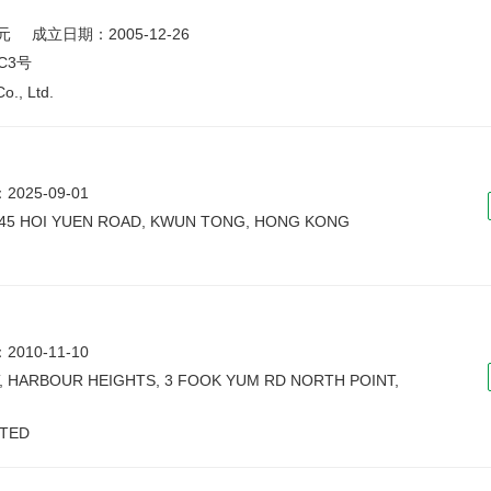
元
成立日期：2005-12-26
C3号
Co., Ltd.
025-09-01
, 45 HOI YUEN ROAD, KWUN TONG, HONG KONG
010-11-10
, HARBOUR HEIGHTS, 3 FOOK YUM RD NORTH POINT,
ITED