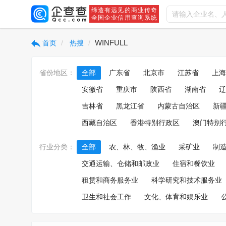
缔造有远见的商业传奇
全国企业信用查询系统
WINFULL
首页
热搜
省份地区：
全部
广东省
北京市
江苏省
上海
安徽省
重庆市
陕西省
湖南省
辽
吉林省
黑龙江省
内蒙古自治区
新
西藏自治区
香港特别行政区
澳门特别
行业分类：
全部
农、林、牧、渔业
采矿业
制
交通运输、仓储和邮政业
住宿和餐饮业
租赁和商务服务业
科学研究和技术服务业
卫生和社会工作
文化、体育和娱乐业