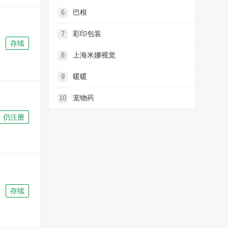
巴根
6
彩印包装
7
存续
上海米娜视觉
8
暖暖
9
宠物药
10
仍注册
存续