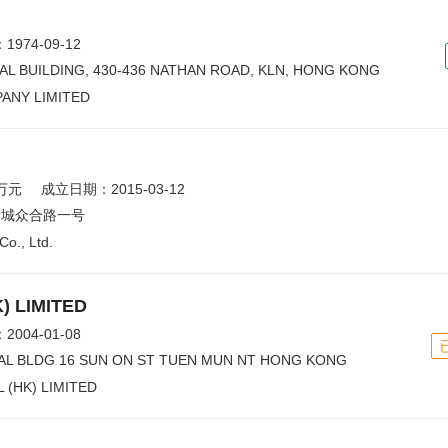
974-09-12
IAL BUILDING, 430-436 NATHAN ROAD, KLN, HONG KONG
ANY LIMITED
7万元
成立日期：2015-03-12
新城众合路一号
Co., Ltd.
) LIMITED
004-01-08
IAL BLDG 16 SUN ON ST TUEN MUN NT HONG KONG
 (HK) LIMITED