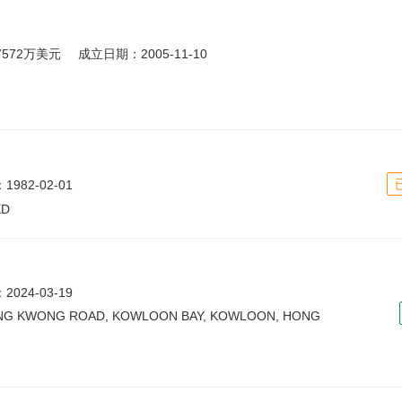
7572万美元
成立日期：2005-11-10
982-02-01
ED
024-03-19
 WANG KWONG ROAD, KOWLOON BAY, KOWLOON, HONG