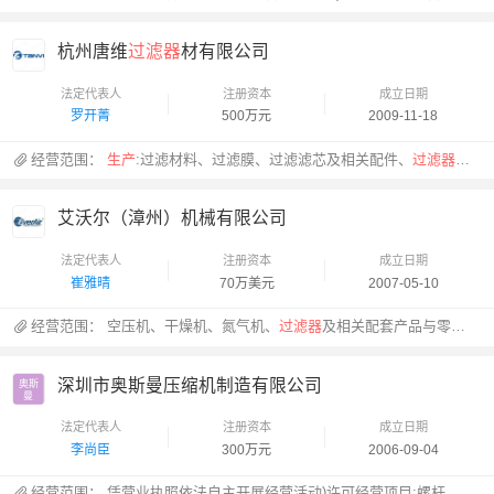
杭州唐维
过滤器
材有限公司
法定代表人
注册资本
成立日期
罗开菁
500万元
2009-11-18
经营范围：
生产
:过滤材料、过滤膜、过滤滤芯及相关配件、
过滤器
(上
艾沃尔（漳州）机械有限公司
法定代表人
注册资本
成立日期
崔雅晴
70万美元
2007-05-10
经营范围：
空压机、干燥机、氮气机、
过滤器
及相关配套产品与零组件
深圳市奥斯曼压缩机制造有限公司
奥斯

曼
法定代表人
注册资本
成立日期
李尚臣
300万元
2006-09-04
经营范围：
凭营业执照依法自主开展经营活动)许可经营项目:螺杆式压缩机、活塞式压缩机、干燥机、