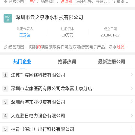
经营范围：
生产
、销售阀门、
过滤器
、液压挺杆、等速万向节,精密机械设备加工
深圳市云之泉净水科技有限公司
云之

泉
法定代表人
注册资本
成立日期
王云波
10万元
2018-01-17
经营范围：
限制
的
项目须取得许可后方可经营)电子产品、净水
过滤器
加
热门企业
推荐热词
最新注册公司
江苏千渡网络科技有限公司
1
深圳市宏康医药有限公司龙华富士康分店
2
深圳前海东亚投资有限公司
3
大连菱日电力设备有限公司
4
林肯（深圳）出行科技有限公司
5