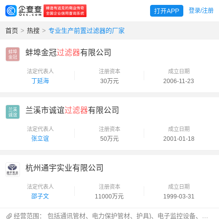
登录/注册
首页
>
热搜
>
专业生产前置过滤器的厂家
蚌埠金冠
过滤器
有限公司
蚌埠

金冠
法定代表人
注册资本
成立日期
丁延海
30万元
2006-11-23
兰溪市诚谊
过滤器
有限公司
兰溪

诚谊
法定代表人
注册资本
成立日期
张立谊
50万元
2001-01-18
杭州通宇实业有限公司
法定代表人
注册资本
成立日期
邵子文
11000万元
1999-03-31
经营范围：
包括通讯管材、电力保护管材、护具)、电子监控设备、通讯终端设备及污水