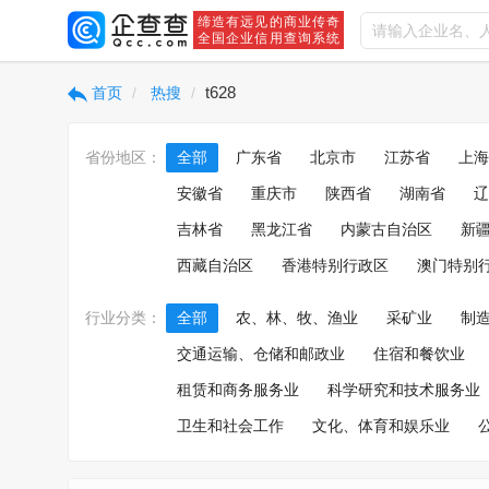
缔造有远见的商业传奇
全国企业信用查询系统
t628
首页
热搜
省份地区：
全部
广东省
北京市
江苏省
上海
安徽省
重庆市
陕西省
湖南省
辽
吉林省
黑龙江省
内蒙古自治区
新
西藏自治区
香港特别行政区
澳门特别
行业分类：
全部
农、林、牧、渔业
采矿业
制
交通运输、仓储和邮政业
住宿和餐饮业
租赁和商务服务业
科学研究和技术服务业
卫生和社会工作
文化、体育和娱乐业