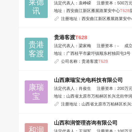
莱德

法定代表人：
袁峥嵘
注册资本：500万
讯
地址：
西安曲江新区雁展路莱安中心
T628
注册地址：
西安曲江新区雁展路莱安中
贵港客渡
T628
贵港

法定代表人：
梁家梅
注册资本：-
成立
客渡
地址：
广西桂平市蒙圩镇顺东村独田屯3号
公司名称：
贵港客渡
T628
山西康瑞宝光电科技有限公司
康瑞

法定代表人：
肖俊生
注册资本：200万
宝
地址：
山西省太原市万柏林区长兴北街华
注册地址：
山西省太原市万柏林区长兴
山西和润管理咨询有限公司
和润

法定代表人：
王润军
注册资本：100万