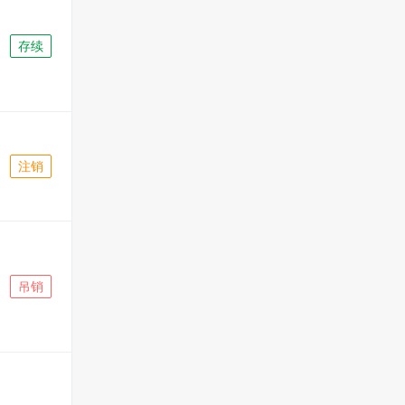
存续
注销
吊销