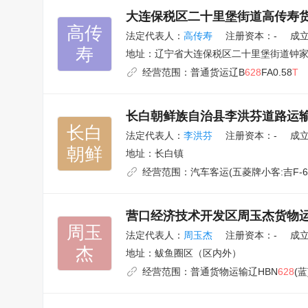
大连保税区二十里堡街道高传寿
高传

法定代表人：
高传寿
注册资本：-
成立
寿
地址：
辽宁省大连保税区二十里堡街道钟家
经营范围：
普通货运辽B
628
FA0.58
T
长白朝鲜族自治县李洪芬道路运
长白

法定代表人：
李洪芬
注册资本：-
成立
朝鲜
地址：
长白镇
经营范围：
汽车客运(五菱牌小客:吉F-6
营口经济技术开发区周玉杰货物
周玉

法定代表人：
周玉杰
注册资本：-
成立
杰
地址：
鲅鱼圈区（区内外）
经营范围：
普通货物运输辽HBN
628
(蓝