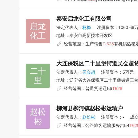
泰安启龙化工有限公司
启龙

法定代表人：
杨桦
注册资本：1060.68
化工
地址：
泰安市高新技术开发区
经营范围：
生产销售
T
-
628
有机锡热稳
大连保税区二十里堡街道吴会超
二十

法定代表人：
吴会超
注册资本：5万元
里
地址：
辽宁省大连保税区二十里堡街道三台子村
经营范围：
普通货运辽B6
T628
柳河县柳河镇赵松彬运输户
赵松

法定代表人：
赵松彬
注册资本：-
成立
彬
经营范围：
公路旅客运输服务吉E4
T62