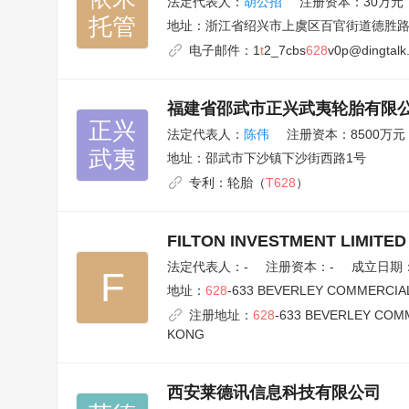
法定代表人：
胡公招
注册资本：30万元
托管
地址：
浙江省绍兴市上虞区百官街道德胜路锦
电子邮件：
1
t
2_7cbs
628
v0p@dingtalk
福建省邵武市正兴武夷轮胎有限
正兴

法定代表人：
陈伟
注册资本：8500万元
武夷
地址：
邵武市下沙镇下沙街西路1号
专利：
轮胎（
T628
）
FILTON INVESTMENT LIMITED
法定代表人：
-
注册资本：-
成立日期：1
F
地址：
628
-633 BEVERLEY COMMERCIA
注册地址：
628
-633 BEVERLEY COM
KONG
西安莱德讯信息科技有限公司