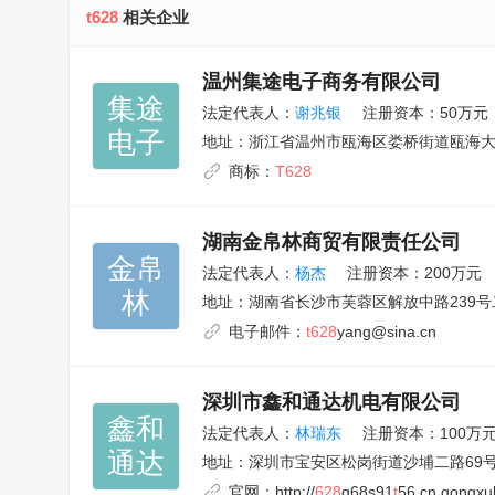
t628
相关企业
温州集途电子商务有限公司
集途

法定代表人：
谢兆银
注册资本：50万元
电子
地址：
浙江省温州市瓯海区娄桥街道瓯海大道
商标：
T628
湖南金帛林商贸有限责任公司
金帛

法定代表人：
杨杰
注册资本：200万元
林
地址：
湖南省长沙市芙蓉区解放中路239号
电子邮件：
t628
yang@sina.cn
深圳市鑫和通达机电有限公司
鑫和

法定代表人：
林瑞东
注册资本：100万
通达
地址：
深圳市宝安区松岗街道沙埔二路69号
官网：
http://
628
g68s91
t
56.cn.gongxu