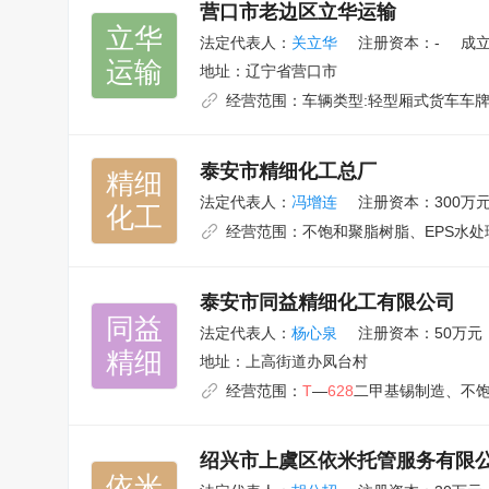
营口市老边区立华运输
立华

法定代表人：
关立华
注册资本：-
成立
运输
地址：
辽宁省营口市
经营范围：
车辆类型:轻型厢式货车车牌
泰安市精细化工总厂
精细

法定代表人：
冯增连
注册资本：300万
化工
经营范围：
不饱和聚脂树脂、EPS水
泰安市同益精细化工有限公司
同益

法定代表人：
杨心泉
注册资本：50万元
精细
地址：
上高街道办凤台村
经营范围：
T
—
628
二甲基锡制造、不饱
绍兴市上虞区依米托管服务有限
依米
