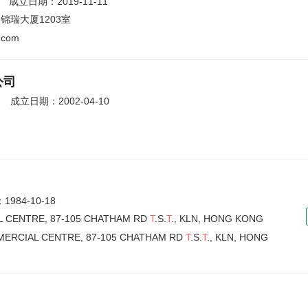
成立日期：2019-11-11
瑞大厦1203室
.com
公司
成立日期：2002-04-10
984-10-18
L CENTRE, 87-105 CHATHAM RD
T
.S.
T
., KLN, HONG KONG
MERCIAL CENTRE, 87-105 CHATHAM RD
T
.S.
T
., KLN, HONG