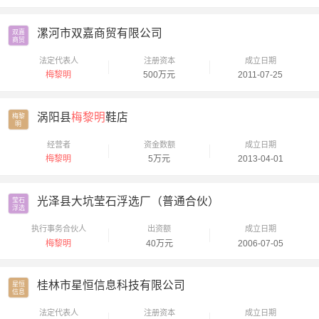
漯河市双嘉商贸有限公司
双嘉

商贸
法定代表人
注册资本
成立日期
梅黎明
500万元
2011-07-25
涡阳县
梅黎明
鞋店
梅黎

明
经营者
资金数额
成立日期
梅黎明
5万元
2013-04-01
光泽县大坑莹石浮选厂（普通合伙）
莹石

浮选
执行事务合伙人
出资额
成立日期
梅黎明
40万元
2006-07-05
桂林市星恒信息科技有限公司
星恒

信息
法定代表人
注册资本
成立日期