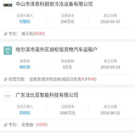
中山市泽恩科厨房冷冻设备有限公司
法定代表人
注册资本
成立日期
刘楚松
200万元
2010-03-15
专利：
展示柜(
A540
)
哈尔滨市道外区胡松铭货物汽车运输户
胡松

铭
经营者
资金数额
成立日期
胡松铭
3万元
2018-03-19
经营范围：
道路普通货物运输(福田白色黑
A
3H
540
)
广东法比亚智能科技有限公司
法定代表人
注册资本
成立日期
苏树巡
1080万元
2018-08-15
专利：
坐便器（
A540
）