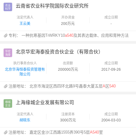
云南省农业科学院国际农业研究所
农业

科学
法定代表人
开办资金
成立日期
王云美
200万元
-
专利：
一种抗寒基因TrWRKY10
a540
及其表达载体、应用和育种方法
北京华宏海泰投资合伙企业（有限合伙）
华宏

海泰
执行事务合伙人
出资额
成立日期
北京华海恒泰投资管理有
200000万元
2017-09-26
限公司
注册地址：
北京市海淀区西四环北路9号鑫泰大厦五层
A
区
540
上海缘城企业发展有限公司
缘城

企业
法定代表人
注册资本
成立日期
胡晓东
3000万元
2004-03-03
注册地址：
嘉定区金沙江西路1555弄390号5层
A540
室