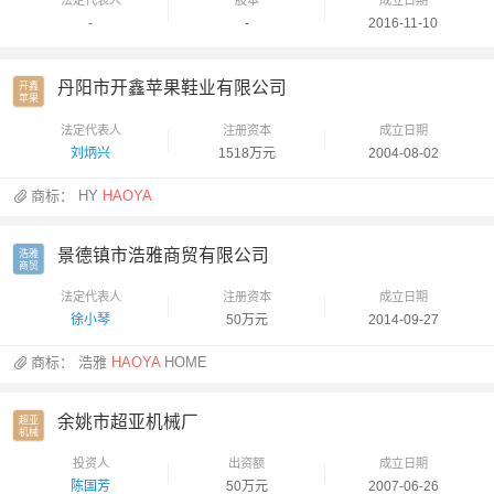
-
-
2016-11-10
丹阳市开鑫苹果鞋业有限公司
开鑫

苹果
法定代表人
注册资本
成立日期
刘炳兴
1518万元
2004-08-02
商标：
HY
HAOYA
景德镇市浩雅商贸有限公司
浩雅

商贸
法定代表人
注册资本
成立日期
徐小琴
50万元
2014-09-27
商标：
浩雅
HAOYA
HOME
余姚市超亚机械厂
超亚

机械
投资人
出资额
成立日期
陈国芳
50万元
2007-06-26