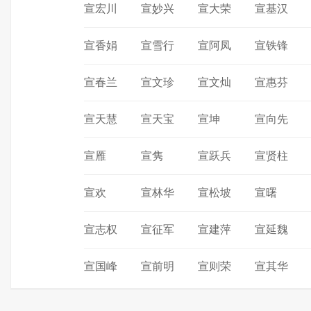
宣宏川
宣妙兴
宣大荣
宣基汉
宣香娟
宣雪行
宣阿凤
宣铁锋
宣春兰
宣文珍
宣文灿
宣惠芬
宣天慧
宣天宝
宣坤
宣向先
宣雁
宣隽
宣跃兵
宣贤柱
宣欢
宣林华
宣松坡
宣曙
宣志权
宣征军
宣建萍
宣延魏
宣国峰
宣前明
宣则荣
宣其华