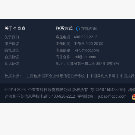
关于企查查
联系方式
在线咨询
关于我们
客服电话：400-928-2212
用户协议
工作时间：工作日 9:00-20:00
隐私政策
客服邮箱：
kefu@qcc.com
会员协议
商务合作：
bd@qcc.com
意见反馈
地址：江苏省苏州市工业园区汇智街8号
数据来源：
主要包括 国家企业信用信息公示系统
中国裁判文书网
中国执行
©2014-2026
企查查科技股份有限公司 版权所有
苏ICP备15042526号
增值
违法和不良信息举报电话：400-928-2212 举报邮箱：
jubao@qcc.com