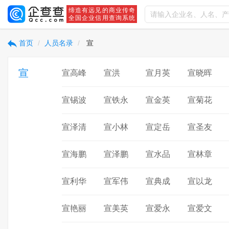
缔造有远见的商业传奇
全国企业信用查询系统
首页
人员名录
宣
宣
宣高峰
宣洪
宣月英
宣晓晖
宣锡波
宣铁永
宣金英
宣菊花
宣泽清
宣小林
宣定岳
宣圣友
宣海鹏
宣泽鹏
宣水品
宣林章
宣利华
宣军伟
宣典成
宣以龙
宣艳丽
宣美英
宣爱永
宣爱文