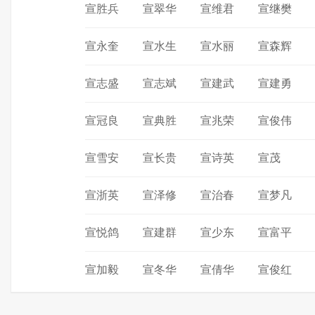
宣胜兵
宣翠华
宣维君
宣继樊
宣永奎
宣水生
宣水丽
宣森辉
宣志盛
宣志斌
宣建武
宣建勇
宣冠良
宣典胜
宣兆荣
宣俊伟
宣雪安
宣长贵
宣诗英
宣茂
宣浙英
宣泽修
宣治春
宣梦凡
宣悦鸽
宣建群
宣少东
宣富平
宣加毅
宣冬华
宣倩华
宣俊红