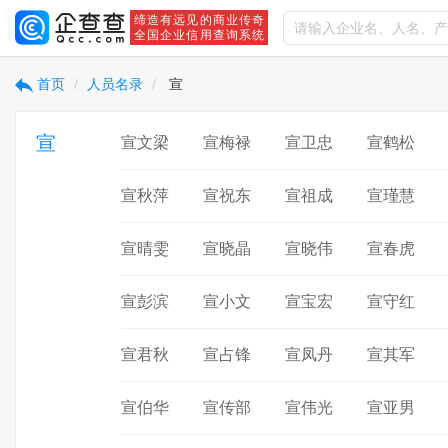
缔造有远见的商业传奇
全国企业信用查询系统
首页
人员名录
宣
宣
宣文梁
宣梅禄
宣卫忠
宣鹤松
宣秋萍
宣祝东
宣祖成
宣瑾慧
宣晴雯
宣晓晶
宣晓伟
宣春虎
宣彭滨
宣小文
宣宝宏
宣守红
宣君秋
宣占锋
宣凤丹
宣其军
宣伯华
宣传部
宣伟光
宣亚男