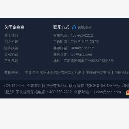
关于企查查
联系方式
在线咨询
关于我们
客服电话：400-928-2212
用户协议
工作时间：工作日 9:00-20:00
隐私政策
客服邮箱：
kefu@qcc.com
会员协议
商务合作：
bd@qcc.com
意见反馈
地址：江苏省苏州市工业园区汇智街8号
数据来源：
主要包括 国家企业信用信息公示系统
中国裁判文书网
中国执行
©2014-2026
企查查科技股份有限公司 版权所有
苏ICP备15042526号
增值
违法和不良信息举报电话：400-928-2212 举报邮箱：
jubao@qcc.com